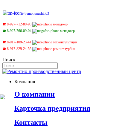
@remontmashin63
🕿 8-927-712-80-98
менеджер
🕿 8-927-766-09-04
менеджер
🕿 8-917-109-23-41
техконсультация
🕿 8-917-829-24-55
ремонт турбин
Поиск...
Компания
О компании
Карточка предприятия
Контакты