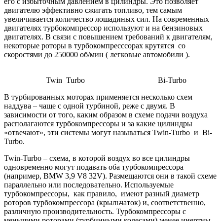
его с избыточным давлением в цилиндры. Это позволяет
двигателю эффективно сжигать топливо, тем самым
увеличивается количество лошадиных сил. На современных
двигателях турбокомпрессор используют и на бензиновых
двигателях. В связи с повышением требований к двигателям,
некоторые роторы в турбокомпресссорах крутятся со
скоростями до 250000 об/мин ( легковые автомобили ).
Twin Turbo
Bi-Turbo
В турбированных моторах применяется несколько схем
наддува – чаще с одной турбиной, реже с двумя. В
зависимости от того, каким образом в схеме подачи воздуха
располагаются турбокомпрессоры и за какие цилиндры
«отвечают», эти системы могут называться Twin-Turbo и Bi-
Turbo.
Twin-Turbo – схема, в которой воздух во все цилиндры
одновременно могут подавать оба турбокомпрессора
(например, BMW 3,9 V8 32V). Размещаются они в такой схеме
параллельно или последовательно. Используемые
турбокомпрессоры, как правило, имеют разный диаметр
роторов турбокомпрессора (крыльчаток) и, соответственно,
различную производительность. Турбокомпрессоры с
меньшими роторами (турбинными колесами) менее инертны,