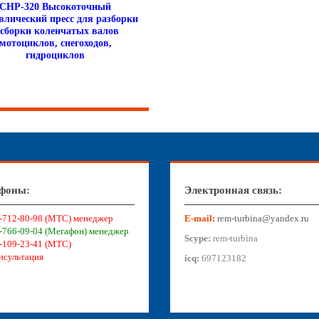
CHP-320 Высокоточный
влический пресс для разборки
 сборки коленчатых валов
мотоциклов, снегоходов,
гидроциклов
фоны:
Электронная связь:
-712-80-98 (МТС) менеджер
E-mail:
rem-turbina@yandex.ru
-766-09-04 (Мегафон) менеджер
Scype:
rem-turbina
-109-23-41 (МТС)
нсультация
icq:
697123182