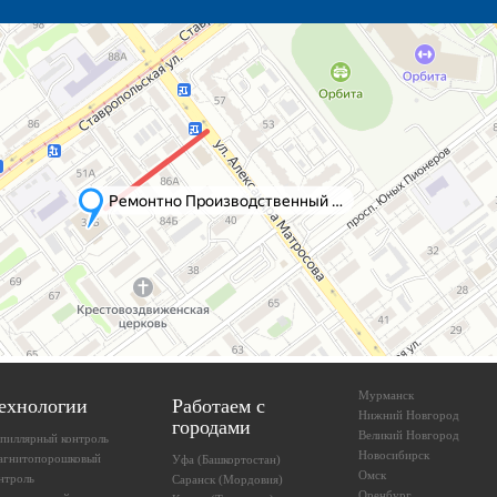
Мурманск
ехнологии
Работаем с
Нижний Новгород
городами
Великий Новгород
пиллярный контроль
Новосибирск
агнитопорошковый
Уфа (Башкортостан)
Омск
нтроль
Саранск (Мордовия)
Оренбург