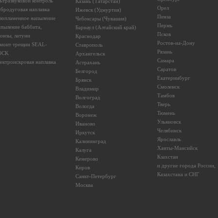
ьтразвуковой контроль
Казань (Татарстан)
Орел
бродуговая наплавка
Ижевск (Удмуртия)
Пенза
зопламенное напыление
Чебоксары (Чувашия)
Пермь
пыление баббита,
Барнаул (Алтайский край)
Псков
онзы, латуни
Краснодар
Ростов-на-Дону
монт трещин SEAL-
Ставрополь
Рязань
OCK
Архангельск
Самара
ектроискровая наплавка
Астрахань
Саратов
Белгород
Екатеринбург
Брянск
Смоленск
Владимир
Тамбов
Волгоград
Тверь
Вологда
Тюмень
Воронеж
Ульяновск
Иваново
Челябинск
Иркутск
Ярославль
Калининград
Ханты-Мансийск
Калуга
Кзахстан
Кемерово
и другие города России,
Киров
Казахстана и СНГ
Санкт-Петербург
Москва