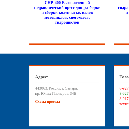
CHP-400 Высокоточный
гидравлический пресс для разборки
гидра
и сборки коленчатых валов
и
мотоциклов, снегоходов,
гидроциклов
Адрес:
Теле
443063, Россия, г. Самара,
8-927
пр. Юных Пионеров, 34Б
8-927
8-917
Схема проезда
техко