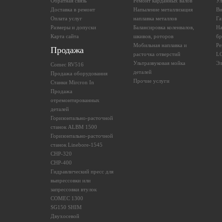
Обратная связь
Ремонт карданных валов
Ул
Доставка в ремонт
Напыление металлизация
Ви
Оплата услуг
наплавка металлов
Га
Размеры и допуски
Балансировка коленвалов,
На
Карта сайта
шкивов, роторов
бр
Мобильная наплавка и
Ре
Продажа
расточка отверстий
L
Ультразвуковая мойка
Эл
Comec RV516
деталей
Продажа оборудования
Прочие услуги
Станки Mircron In
Продажа
отремонтированных
деталей
Горизонтально-расточной
станок ALBM 1500
Горизонтально-расточной
станок Linebore-1545
CHP-320
CHP-400
Гидравлический пресс для
выпрессовки или
запрессовки втулок
COMEC 1300
SG150 SHIM
Двухосевой