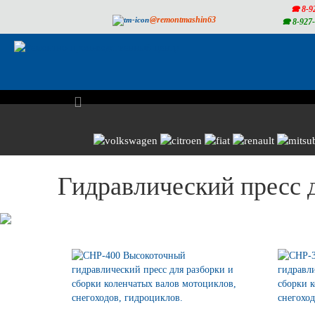
🕿 8-9
@remontmashin63
🕿 8-927
Previous
Гидравлический пресс д