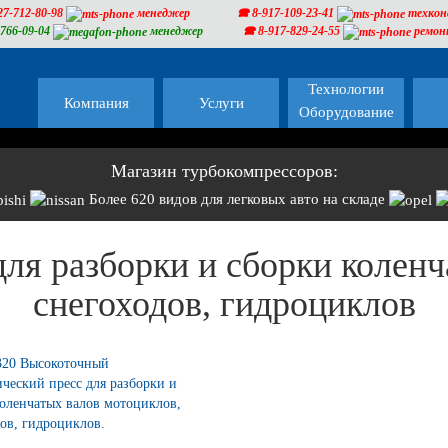
27-712-80-98
менеджер
🕿 8-917-109-23-41
техкон
-766-09-04
менеджер
🕿 8-917-829-24-55
ремон
Технологии
Компания
Услуги
Оборудование
Магазин турбокомпрессоров:
Более 620 видов для легковых авто на складе
ля разборки и сборки колен
снегоходов, гидроциклов