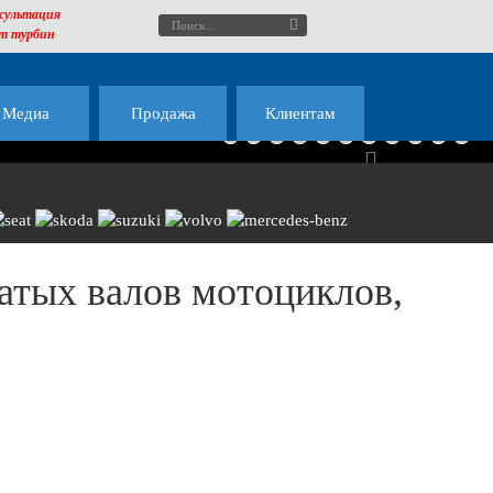
сультация
т турбин
Медиа
Продажа
Клиентам
Next
чатых валов мотоциклов,