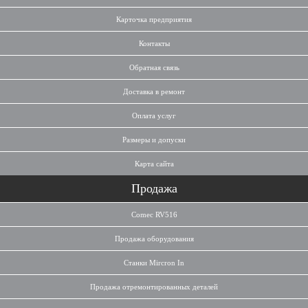
Карточка предприятия
Контакты
Обратная связь
Доставка в ремонт
Оплата услуг
Размеры и допуски
Карта сайта
Продажа
Comec RV516
Продажа оборудования
Станки Mircron In
Продажа отремонтированных деталей