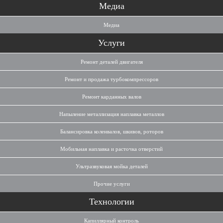
Медиа
Медиа
Услуги
Ремонт деталей двигателя
Ремонт и продажа турбокомпрессоров
Ремонт карданных валов
Напыление металлизация наплавка металлов
Балансировка коленвалов, шкивов, роторов
Мобильная наплавка и расточка отверстий
Ультразвуковая мойка деталей
Прочие услуги
Технологии
Капиллярный контроль