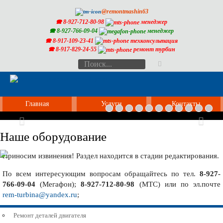
@remontmashin63
🕿 8-927-712-80-98
менеджер
🕿 8-927-766-09-04
менеджер
🕿 8-917-109-23-41
техконсультация
🕿 8-917-829-24-55
ремонт турбин
Главная
Услуги
Контакты
Previous
Nex
Наше оборудование
Приносим извинения! Раздел находится в стадии редактирования.
По всем интересующим вопросам обращайтесь по тел.
8-927-
766-09-04
(Мегафон);
8-927-712-80-98
(МТС) или по эл.почте
rem-turbina@yandex.ru
;
Ремонт деталей двигателя