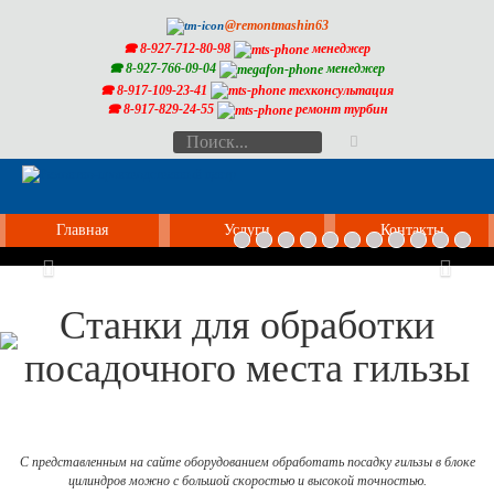
@remontmashin63
🕿 8-927-712-80-98
менеджер
🕿 8-927-766-09-04
менеджер
🕿 8-917-109-23-41
техконсультация
🕿 8-917-829-24-55
ремонт турбин
Главная
Услуги
Контакты
Previous
Nex
Станки для обработки
посадочного места гильзы
С представленным на сайте оборудованием обработать посадку гильзы в блоке
цилиндров можно с большой скоростью и высокой точностью.