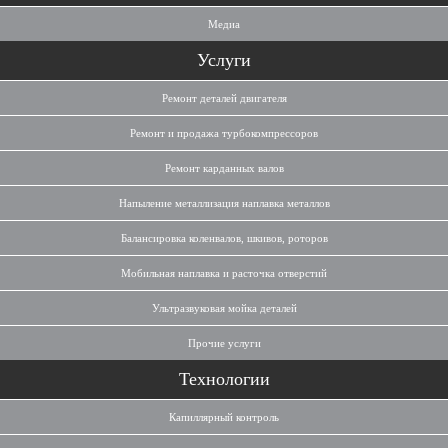
Медиа
Услуги
Ремонт деталей двигателя
Ремонт и продажа турбокомпрессоров
Ремонт карданных валов
Напыление металлизация наплавка металлов
Балансировка коленвалов, шкивов, роторов
Мобильная наплавка и расточка отверстий
Ультразвуковая мойка деталей
Прочие услуги
Технологии
Капиллярный контроль