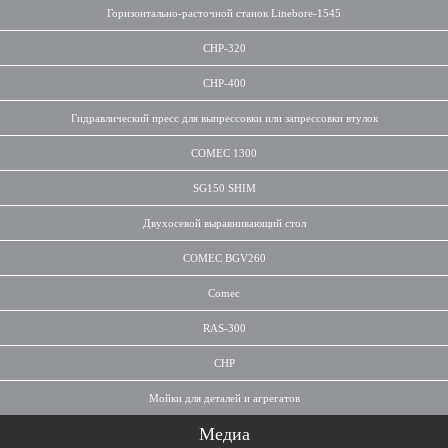
Горизонтально-расточной станок Linebore-1545
CHP-320
CHP-400
Гидравлический пресс для выпрессовки или запрессовки втулок
COMEC 1300
SG150 SHIM
Двухосевой выравнивающий стол
COMEC BGV260
Comec
RAS-300
CHP
Мойки для деталей и агрегатов
Медиа