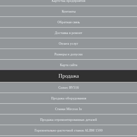
Карточка предприятия
Контакты
Обратная связь
Доставка в ремонт
Оплата услуг
Размеры и допуски
Карта сайта
Продажа
Comec RV516
Продажа оборудования
Станки Mircron In
Продажа отремонтированных деталей
Горизонтально-расточной станок ALBM 1500