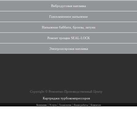
Вибродуговая наплавка
Газопламенное напыление
Напыление баббита, бронзы, латуни
Ремонт трещин SEAL-LOCK
Электроискровая наплавка
Copyright © Ремонтно-Производственный Центр
Картриджи турбокомпрессоров
|
|
|
|
Компания
Услуги
Технологии
Наши работы
Клиентам