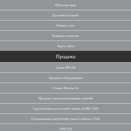
Обратная связь
Доставка в ремонт
Оплата услуг
Размеры и допуски
Карта сайта
Продажа
Comec RV516
Продажа оборудования
Станки Mircron In
Продажа отремонтированных деталей
Горизонтально-расточной станок ALBM 1500
Горизонтально-расточной станок Linebore-1545
CHP-320