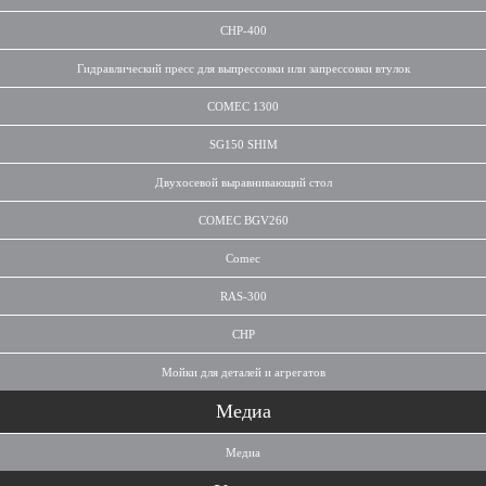
CHP-400
Гидравлический пресс для выпрессовки или запрессовки втулок
COMEC 1300
SG150 SHIM
Двухосевой выравнивающий стол
COMEC BGV260
Comec
RAS-300
CHP
Мойки для деталей и агрегатов
Медиа
Медиа