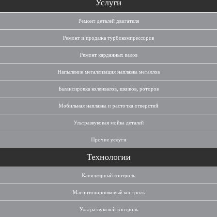
Услуги
Ремонт деталей двигателя
Ремонт и продажа турбокомпрессоров
Ремонт карданных валов
Напыление металлизация наплавка металлов
Балансировка коленвалов, шкивов, роторов
Мобильная наплавка и расточка отверстий
Ультразвуковая мойка деталей
Прочие услуги
Технологии
Капиллярный контроль
Магнитопорошковый контроль
Ультразвуковой контроль