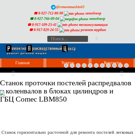
@remontmashin63
🕿 8-927-712-80-98
менеджер
🕿 8-927-766-09-04
менеджер
🕿 8-917-109-23-41
техконсультация
🕿 8-917-829-24-55
ремонт турбин
Главная
Услуги
Контакты
Previous
Nex
Станок проточки постелей распредвалов
и коленвалов в блоках цилиндров и
ГБЦ Comec LBM850
Станок горизонтально расточной для ремонта постелей легковых