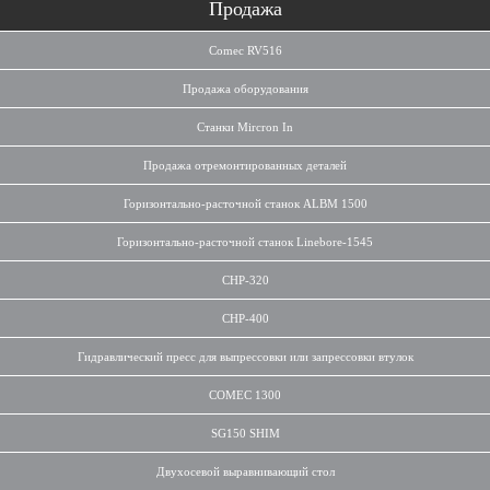
Продажа
Comec RV516
Продажа оборудования
Станки Mircron In
Продажа отремонтированных деталей
Горизонтально-расточной станок ALBM 1500
Горизонтально-расточной станок Linebore-1545
CHP-320
CHP-400
Гидравлический пресс для выпрессовки или запрессовки втулок
COMEC 1300
SG150 SHIM
Двухосевой выравнивающий стол