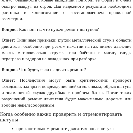
конус, овальность), новые вкладыши повторят её форму и очень
быстро выйдут из строя. Для надёжного результата необходима
расточка и хонингование с восстановлением правильной
геометрии.
Вопрос:
Как понять, что нужен ремонт шатунов?
Ответ:
Типичные признаки: глухой металлический стук в области
двигателя, особенно при резком нажатии на газ, низкое давление
масла, металлическая стружка или блёстки в масле, следы
перегрева и задиров на вкладышах при разборке.
Вопрос:
Что будет, если не делать ремонт?
Ответ:
Последствия могут быть критическими: проворот
вкладыша, задиры и повреждение шейки коленвала, обрыв шатуна
и знаменитый «кулак дружбы» с пробоем блока. После таких
разрушений ремонт двигателя будет максимально дорогим или
вообще нецелесообразным.
Когда особенно важно проверить и отремонтировать
шатуны
при капитальном ремонте двигателя после «стука