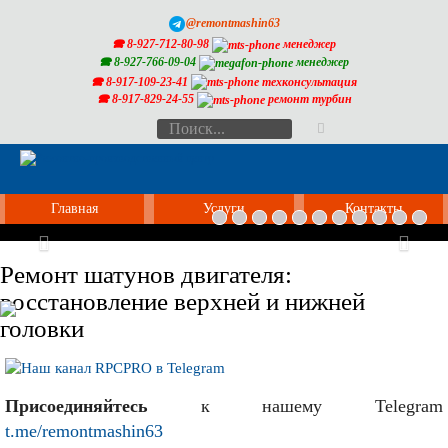
@remontmashin63
🕿 8-927-712-80-98
менеджер
🕿 8-927-766-09-04
менеджер
🕿 8-917-109-23-41
техконсультация
🕿 8-917-829-24-55
ремонт турбин
Главная
Услуги
Контакты
Previous
Nex
Ремонт шатунов двигателя:
восстановление верхней и нижней
головки
Присоединяйтесь
к нашему Telegram
t.me/remontmashin63