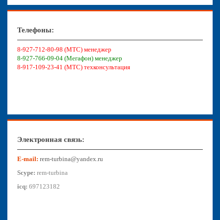
Телефоны:
8-927-712-80-98 (МТС) менеджер
8-927-766-09-04 (Мегафон) менеджер
8-917-109-23-41 (МТС) техконсультация
Электронная связь:
E-mail:
rem-turbina@yandex.ru
Scype:
rem-turbina
icq:
697123182