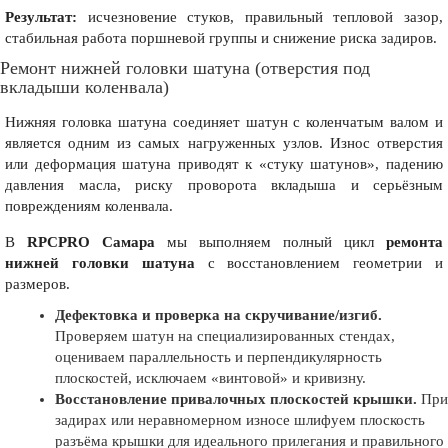
Результат:
исчезновение стуков, правильный тепловой зазор,
стабильная работа поршневой группы и снижение риска задиров.
Ремонт нижней головки шатуна (отверстия под
вкладыши коленвала)
Нижняя головка шатуна соединяет шатун с коленчатым валом и
является одним из самых нагруженных узлов. Износ отверстия
или деформация шатуна приводят к «стуку шатунов», падению
давления масла, риску проворота вкладыша и серьёзным
повреждениям коленвала.
В
RPCPRO Самара
мы выполняем полный цикл
ремонта
нижней головки шатуна
с восстановлением геометрии и
размеров.
Дефектовка и проверка на скручивание/изгиб.
Проверяем шатун на специализированных стендах,
оцениваем параллельность и перпендикулярность
плоскостей, исключаем «винтовой» и кривизну.
Восстановление привалочных плоскостей крышки.
При
задирах или неравномерном износе шлифуем плоскость
разъёма крышки для идеального прилегания и правильного