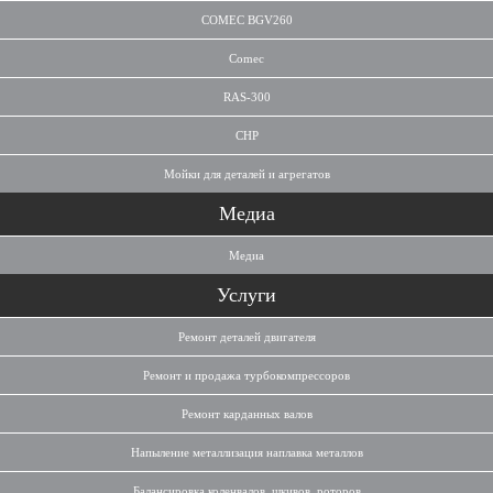
COMEC BGV260
Comec
RAS-300
CHP
Мойки для деталей и агрегатов
Медиа
Медиа
Услуги
Ремонт деталей двигателя
Ремонт и продажа турбокомпрессоров
Ремонт карданных валов
Напыление металлизация наплавка металлов
Балансировка коленвалов, шкивов, роторов