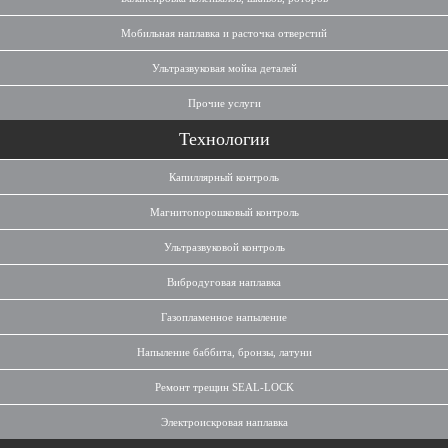
Мобильная наплавка и расточка отверстий
Ультразвуковая мойка деталей
Прочие услуги
Технологии
Капиллярный контроль
Магнитопорошковый контроль
Ультразвуковой контроль
Вибродуговая наплавка
Газопламенное напыление
Напыление баббита, бронзы, латуни
Ремонт трещин SEAL-LOCK
Электроискровая наплавка